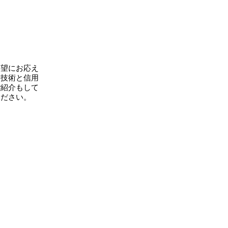
要望にお応え
た技術と信用
ご紹介もして
ください。