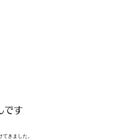
」
んです
けてきました。